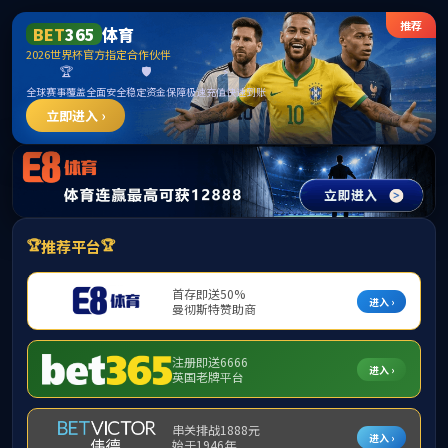
bevictor(bv伟德·国际)官方网站-Global Platform