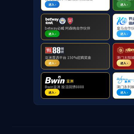
首页
走进bv伟德官网
党建工作
伟德bet
办事指南
加入bv伟德官网
您当前所在位置：
首页
党建工作
党委党建
>
>
党建工作
党委党建
意识形态工作