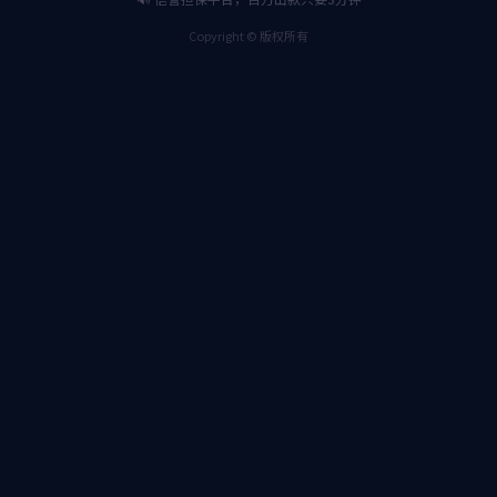
团：严实作风强担当 实干实绩惠民生
司开展深入贯彻中央八项规定精神学习教育专题党课
党委开展“迎‘七一’明责笃行 强党性开创新局”主题党日活动
司召开深入贯彻中央八项规定精神学习教育警示教育大会
举办“以学正风 笃行致远 我与bv伟德官网共成长”分享会暨深入贯
司党委举行深入贯彻中央八项规定精神学习教育专题辅导报告会暨党
司举办深入贯彻中央八项规定精神学习教育读书班