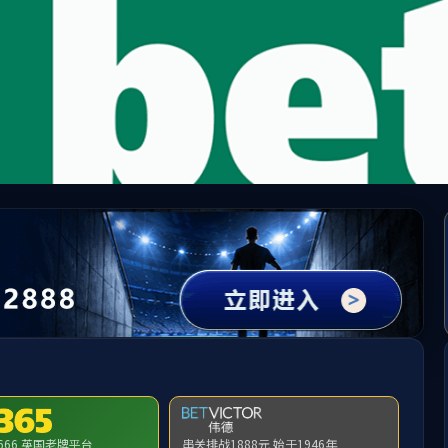
bevictor(bv伟德·国际)官方网站-Global Platform